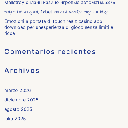
Mellstroy онлайн казино игровые автоматы.5379
ভাগ্য পরিবর্তনের সুযোগ, 1xbet-এর সাথে অনলাইনে খেলুন এবং জিতুন!
Emozioni a portata di touch realz casino app
download per unesperienza di gioco senza limiti e
ricca
Comentarios recientes
Archivos
marzo 2026
diciembre 2025
agosto 2025
julio 2025