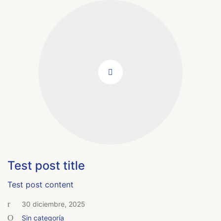
Test post title
Test post content
30 diciembre, 2025
Sin categoría