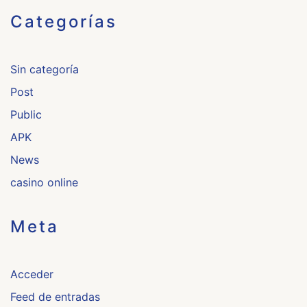
Categorías
Sin categoría
Post
Public
APK
News
casino online
Meta
Acceder
Feed de entradas