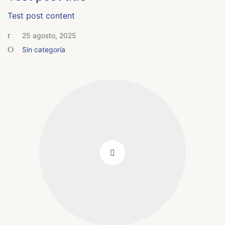
Test post content
25 agosto, 2025
Sin categoría