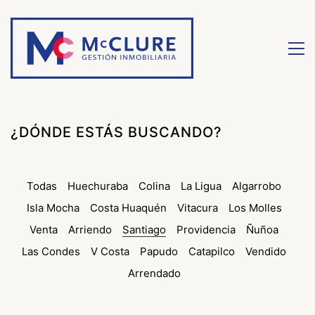
¿DÓNDE ESTÁS BUSCANDO?
Todas
Huechuraba
Colina
La Ligua
Algarrobo
Isla Mocha
Costa Huaquén
Vitacura
Los Molles
Venta
Arriendo
Santiago
Providencia
Ñuñoa
Las Condes
V Costa
Papudo
Catapilco
Vendido
Arrendado